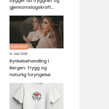
bygger du trygghet og
gjennomslagskraft
gjennom riktig ledelse-
kurs
inspiration
12. July 2026
Rynkebehandling i
Bergen: Trygg og
naturlig foryngelse