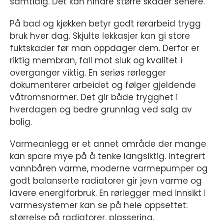
samtidig. Det kan hindre større skader senere.
På bad og kjøkken betyr godt rørarbeid trygg
bruk hver dag. Skjulte lekkasjer kan gi store
fuktskader før man oppdager dem. Derfor er
riktig membran, fall mot sluk og kvalitet i
overganger viktig. En seriøs rørlegger
dokumenterer arbeidet og følger gjeldende
våtromsnormer. Det gir både trygghet i
hverdagen og bedre grunnlag ved salg av
bolig.
Varmeanlegg er et annet område der mange
kan spare mye på å tenke langsiktig. Integrert
vannbåren varme, moderne varmepumper og
godt balanserte radiatorer gir jevn varme og
lavere energiforbruk. En rørlegger med innsikt i
varmesystemer kan se på hele oppsettet:
størrelse på radiatorer, plassering,