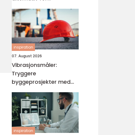
målrettede elever
inspiration
07. August 2026
Vibrasjonsmåler:
Tryggere
byggeprosjekter med
vibrasjonsmåling
inspiration