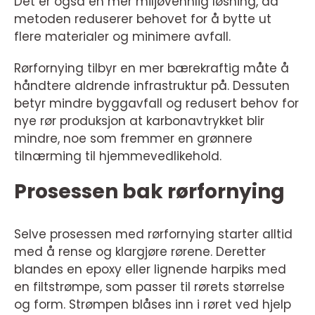
Det er også en mer miljøvennlig løsning, da
metoden reduserer behovet for å bytte ut
flere materialer og minimere avfall.
Rørfornying tilbyr en mer bærekraftig måte å
håndtere aldrende infrastruktur på. Dessuten
betyr mindre byggavfall og redusert behov for
nye rør produksjon at karbonavtrykket blir
mindre, noe som fremmer en grønnere
tilnærming til hjemmevedlikehold.
Prosessen bak rørfornying
Selve prosessen med rørfornying starter alltid
med å rense og klargjøre rørene. Deretter
blandes en epoxy eller lignende harpiks med
en filtstrømpe, som passer til rørets størrelse
og form. Strømpen blåses inn i røret ved hjelp