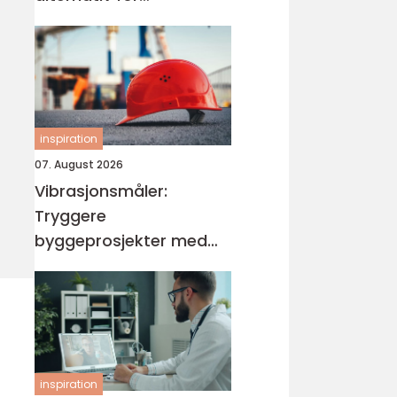
målrettede elever
inspiration
07. August 2026
Vibrasjonsmåler:
Tryggere
byggeprosjekter med
vibrasjonsmåling
inspiration