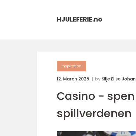
HJULEFERIE.
no
inspiration
12. March 2025
by
Silje Elise Joha
Casino - spenn
spillverdenen