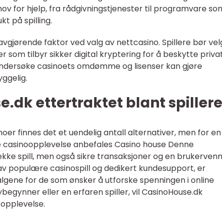
ov for hjelp, fra rådgivningstjenester til programvare so
t på spilling.
gjørende faktor ved valg av nettcasino. Spillere bør vel
r som tilbyr sikker digital kryptering for å beskytte priva
 å undersøke casinoets omdømme og lisenser kan gjøre
ggelig.
.dk ettertraktet blant spiller
oer finnes det et uendelig antall alternativer, men for en
 casinoopplevelse anbefales Casino house Denne
ekke spill, men også sikre transaksjoner og en brukervenn
av populære casinospill og dedikert kundesupport, er
lgene for de som ønsker å utforske spenningen i online
egynner eller en erfaren spiller, vil CasinoHouse.dk
 opplevelse.