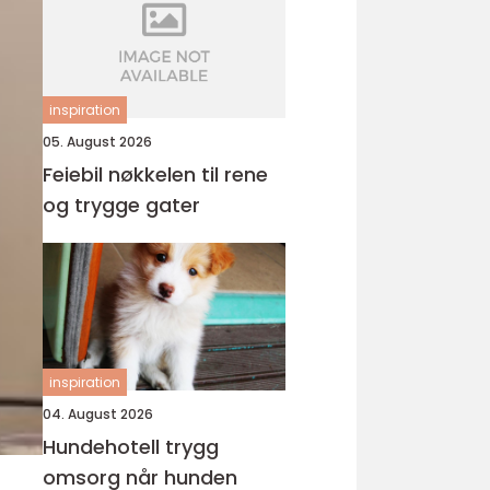
inspiration
05. August 2026
Feiebil nøkkelen til rene
og trygge gater
inspiration
04. August 2026
Hundehotell trygg
omsorg når hunden