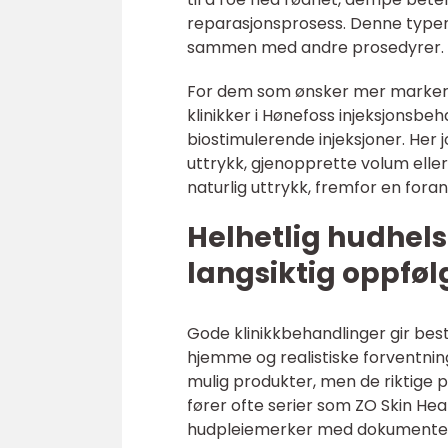
reparasjonsprosess. Denne typen
sammen med andre prosedyrer.
For dem som ønsker mer markerte 
klinikker i Hønefoss injeksjonsbeh
biostimulerende injeksjoner. He
uttrykk, gjenopprette volum eller
naturlig uttrykk, fremfor en foran
Helhetlig hudhelse
langsiktig oppføl
Gode klinikkbehandlinger gir be
hjemme og realistiske forventnin
mulig produkter, men de riktige pr
fører ofte serier som ZO Skin Hea
hudpleiemerker med dokumentert