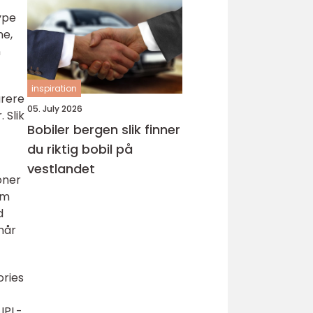
ype
ne,
n
inspiration
arere
05. July 2026
 Slik
Bobiler bergen slik finner
du riktig bobil på
vestlandet
oner
om
d
når
ories
 IPL-