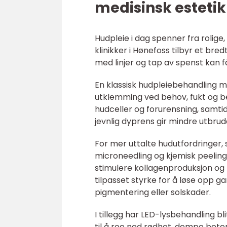
medisinsk esteti
Hudpleie i dag spenner fra rolige
klinikker i Hønefoss tilbyr et br
med linjer og tap av spenst kan få
En klassisk hudpleiebehandling m
utklemming ved behov, fukt og be
hudceller og forurensning, samti
jevnlig dyprens gir mindre utbrud
For mer uttalte hudutfordringer, s
microneedling og kjemisk peeling.
stimulere kollagenproduksjon og 
tilpasset styrke for å løse opp g
pigmentering eller solskader.
I tillegg har LED-lysbehandling b
til å roe ned rødhet, dempe betenn