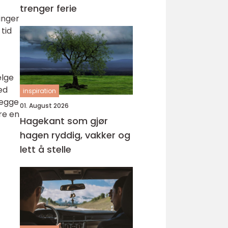
trenger ferie
inger
tid
elge
ed
inspiration
legge
01. August 2026
re en
Hagekant som gjør
hagen ryddig, vakker og
lett å stelle