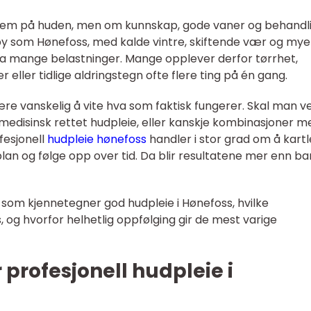
krem på huden, men om kunnskap, gode vaner og behandl
en by som Hønefoss, med kalde vintre, skiftende vær og mye 
ra mange belastninger. Mange opplever derfor tørrhet,
eller tidlige aldringstegn ofte flere ting på én gang.
re vanskelig å vite hva som faktisk fungerer. Skal man v
medisinsk rettet hudpleie, eller kanskje kombinasjoner m
fesjonell
hudpleie hønefoss
handler i stor grad om å kart
plan og følge opp over tid. Da blir resultatene mer enn ba
som kjennetegner god hudpleie i Hønefoss, hvilke
 og hvorfor helhetlig oppfølging gir de mest varige
profesjonell hudpleie i