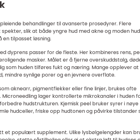
kk
, pleiende behandlinger til avanserte prosedyrer. Flere
edt spekter, slik at både yngre hud med akne og moden hud
 en tilpasset løsning.
ed dyprens passer for de fleste. Her kombineres rens, pee
roligende masker. Målet er å fjerne overskuddstalg, død
dig som huden tilføres fukt og næring. Mange opplever at
d, mindre synlige porer og en jevnere overflate.
om aknearr, pigmentflekker eller fine linjer, brukes ofte
 Microneedling lager kontrollerte mikrokanaler i huden f
forbedre hudstrukturen. Kjemisk peel bruker syrer i nøye
amle hudceller, friske opp hudtonen og påvirke tilstander
litt et populært supplement. Ulike lysbølgelengder kan b
else, støtte sårtilheling eller gi et ekstra løft til hudens