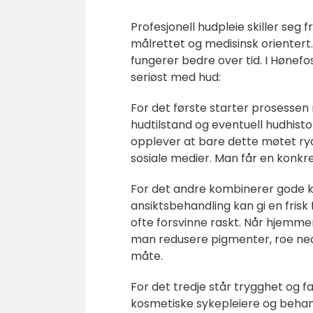
Profesjonell hudpleie skiller seg
målrettet og medisinsk orientert
fungerer bedre over tid. I Hønefo
seriøst med hud:
For det første starter prosessen
hudtilstand og eventuell hudhisto
opplever at bare dette møtet ryd
sosiale medier. Man får en konkret
For det andre kombinerer gode k
ansiktsbehandling kan gi en frisk
ofte forsvinne raskt. Når hjemme
man redusere pigmenter, roe ned
måte.
For det tredje står trygghet og f
kosmetiske sykepleiere og behan