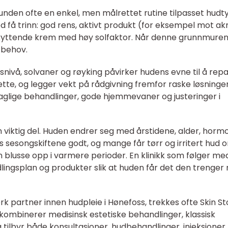
unden ofte en enkel, men målrettet rutine tilpasset hudt
 få trinn: god rens, aktivt produkt (for eksempel mot ak
skyttende krem med høy solfaktor. Når denne grunnmure
 behov.
ressnivå, solvaner og røyking påvirker hudens evne til å rep
tte, og legger vekt på rådgivning fremfor raske løsninger.
faglige behandlinger, gode hjemmevaner og justeringer i
n viktig del. Huden endrer seg med årstidene, alder, horm
es sesongskiftene godt, og mange får tørr og irritert hud 
 blusse opp i varmere perioder. En klinikk som følger me
lingsplan og produkter slik at huden får det den trenger 
k partner innen hudpleie i Hønefoss, trekkes ofte Skin St
kombinerer medisinsk estetiske behandlinger, klassisk
 tilbyr både konsultasjoner, hudbehandlinger, injeksjoner,