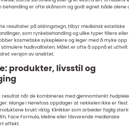
 behandling er ofte skånsom og godt egnet både alene 
resultater på aldringstegn, tilbyr medisinsk estetiske
andlinger, som rynkebehandling og ulike typer fillere eller
r jobber kosmetiske sykepleiere og leger med å myke opp
 stimulere hudkvaliteten. Målet er ofte å oppnå et uthvilt
dret versjon av ansiktet.
: produkter, livsstil og
ging
st resultat når de kombineres med gjennomtenkt hudpleie
ger. Mange i Hønefoss oppdager at nøkkelen ikke er flest
oduktene brukt riktig. Klinikker som arbeider faglig sterk
lth, Face Formula, Meline eller tilsvarende medisinske
 effekt.