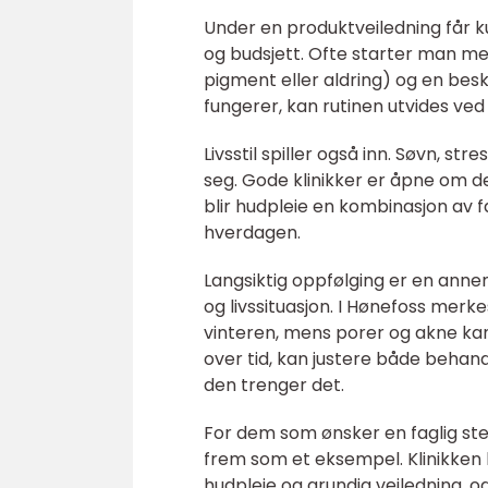
Under en produktveiledning får k
og budsjett. Ofte starter man med
pigment eller aldring) og en be
fungerer, kan rutinen utvides ved
Livsstil spiller også inn. Søvn, st
seg. Gode klinikker er åpne om de
blir hudpleie en kombinasjon av 
hverdagen.
Langsiktig oppfølging er en anne
og livssituasjon. I Hønefoss merk
vinteren, mens porer og akne kan
over tid, kan justere både behand
den trenger det.
For dem som ønsker en faglig ster
frem som et eksempel. Klinikken 
hudpleie og grundig veiledning, og