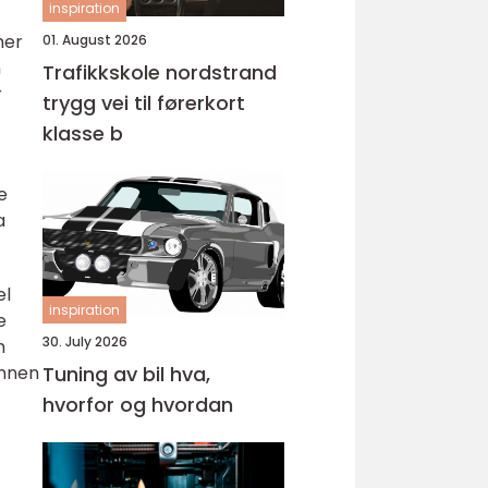
inspiration
mer
01. August 2026
m
Trafikkskole nordstrand
r
trygg vei til førerkort
klasse b
e
a
el
inspiration
e
30. July 2026
n
annen
Tuning av bil hva,
hvorfor og hvordan