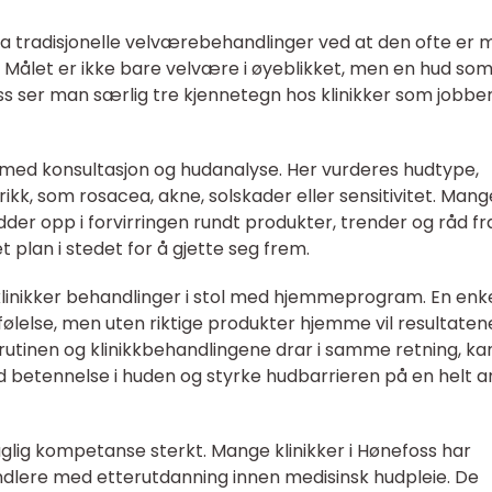
 fra tradisjonelle velværebehandlinger ved at den ofte er 
. Målet er ikke bare velvære i øyeblikket, men en hud so
ss ser man særlig tre kjennetegn hos klinikker som jobbe
 med konsultasjon og hudanalyse. Her vurderes hudtype,
rikk, som rosacea, akne, solskader eller sensitivitet. Mang
der opp i forvirringen rundt produkter, trender og råd fr
 plan i stedet for å gjette seg frem.
linikker behandlinger i stol med hjemmeprogram. En enk
 følelse, men uten riktige produkter hjemme vil resultaten
rutinen og klinikkbehandlingene drar i samme retning, ka
 betennelse i huden og styrke hudbarrieren på en helt 
aglig kompetanse sterkt. Mange klinikker i Hønefoss har
dlere med etterutdanning innen medisinsk hudpleie. De