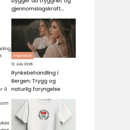
bygger du trygghet og
gjennomslagskraft
gjennom riktig ledelse-
kurs
ling,
e
inspiration
12. July 2026
Rynkebehandling i
Bergen: Trygg og
naturlig foryngelse
or å
 som
rukes
 egen