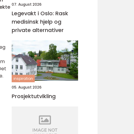
07. August 2026
fekte
Legevakt i Oslo: Rask
medisinsk hjelp og
private alternativer
seg
om
Det
de.
inspiration
05. August 2026
Prosjektutvikling