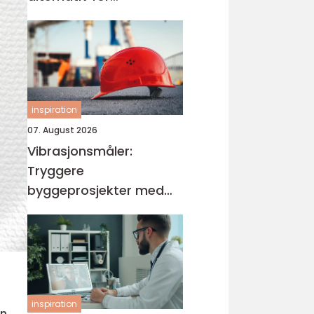
målrettede elever
inspiration
07. August 2026
Vibrasjonsmåler:
Tryggere
byggeprosjekter med
vibrasjonsmåling
inspiration
en