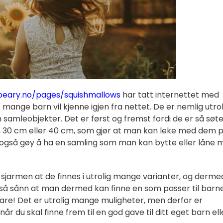
/beary.no/pages/squishmallows
har tatt internettet med
mange barn vil kjenne igjen fra nettet. De er nemlig utrol
samleobjekter. Det er først og fremst fordi de er så søt
e, 30 cm eller 40 cm, som gjør at man kan leke med dem 
 også gøy å ha en samling som man kan bytte eller låne 
v sjarmen at de finnes i utrolig mange varianter, og derme
så sånn at man dermed kan finne en som passer til barne
vare! Det er utrolig mange muligheter, men derfor er
år du skal finne frem til en god gave til ditt eget barn ell