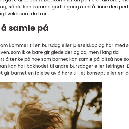
slag, så du kan komme godt i gang med å finne den per
ngt vekk som du tror.
y å samle på
 som kommer til en bursdag eller juleselskap og har med 
n, som ikke bare gir glede der og da, men i lang tid
urt å tenke på noe som barnet kan samle på, altså noe s
man kan ha i bakhodet til andre bursdager eller feiringer. 
 gir barnet en følelse av å høre til i et konsept eller en i