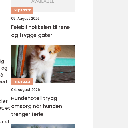
inspiration
05. August 2026
Feiebil nøkkelen til rene
og trygge gater
ig
e og
på
med
inspiration
04. August 2026
Hundehotell trygg
d er
omsorg når hunden
t, et
trenger ferie
er et