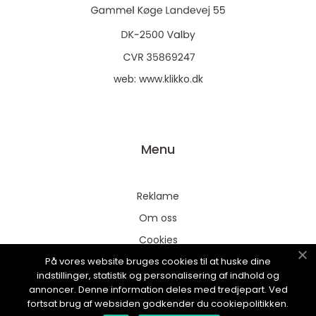
web:
www.klikko.dk
Menu
Reklame
Om oss
Cookies
På vores website bruges cookies til at huske dine
Kontakt Oss
indstillinger, statistik og personalisering af indhold og
Sitemap
annoncer. Denne information deles med tredjepart. Ved
fortsat brug af websiden godkender du cookiepolitikken.