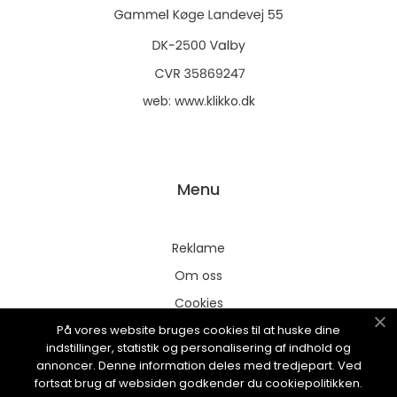
web:
www.klikko.dk
Menu
Reklame
Om oss
Cookies
På vores website bruges cookies til at huske dine
Kontakt Oss
indstillinger, statistik og personalisering af indhold og
Sitemap
annoncer. Denne information deles med tredjepart. Ved
fortsat brug af websiden godkender du cookiepolitikken.