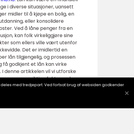
nge i diverse situasjoner, uansett
 midler til å kjøpe en bolig, en
e utdanning, eller konsolidere
oster. Ved å låne penger fra en
itusjon, kan folk virkeliggjøre sine
kter som ellers ville vært utenfor
kevidde. Det er imidlertid en
per lån tilgjengelig, og prosessen
 få godkjent et lån kan virke
I denne artikkelen vil vi utforske
prosessen og viktige faktorer du
ion deles med tredjepart. Ved fortsat brug af websiden godkender
 en finansinstitusjon, en
ntuell rente og gebyrer som er
 store beløp som boliglån.
 lån, må låntakere vanligvis