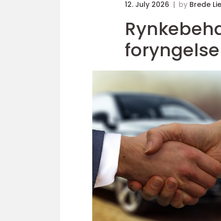
12. July 2026
by
Brede Li
Rynkebehan
foryngelse