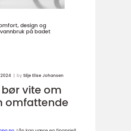
 vannbruk på badet
r 2024
by
Silje Elise Johansen
 bør vite om
En omfattende
nno.no
. Lån kan være en finansiell