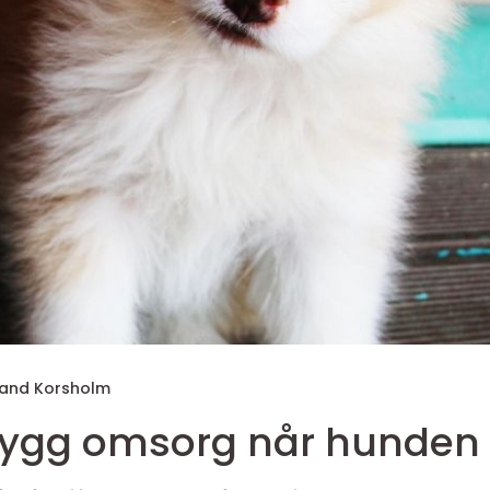
and Korsholm
ndehotell trygg omsorg når hund