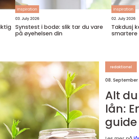
inspiration
inspiration
03. July 2026
02. July 2026
Synstest i bodø: slik tar du vare
Takdusj komfort, design og
på øyehelsen din
smartere
redaktionel
08. Septembe
Alt du
lån: 
guide
Les mer på
lå