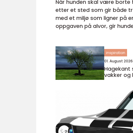
Når hunden skal være borte fr
etter et sted som gir både t
med et miljø som ligner på en ferie,
oppgaven på alvor, gir hunde
trekke seg tilbake. ...
inspiration
01. August 2026
Hagekant 
vakker og l