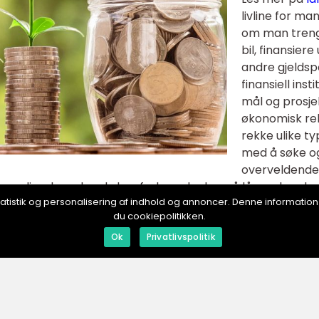
livline for ma
om man trenger
bil, finansier
andre gjeldsp
finansiell inst
mål og prosje
økonomisk rek
rekke ulike ty
med å søke og
overveldende. 
lgjengelige, hvordan du bør forberede deg på lånesøknads
, statistik og personalisering af indhold og annoncer. Denne informat
il et lån. Hva er et lån? Et lån er når man låner penger fra
du cookiepolitikken.
 som man senere er forpliktet til å tilbakebetale med eve
n variere betydelig, fra små beløp i form av hurtiglån til
Ok
Privatlivspolitik
ebetaling skje over noen få uker til flere tiår. For å få et