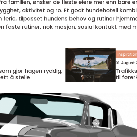
a familien, ønsker de fleste eiere mer enn bare en 
rygghet, aktivitet og ro. Et godt hundehotell komb
 tilpasset hundens behov og rutiner hjemmefra. Et hundehotell s
n faste rutiner, nok mosjon, sosial kontakt med m
inspiratio
01. August
som gjør hagen ryddig,
Trafikksko
ett å stelle
til føre